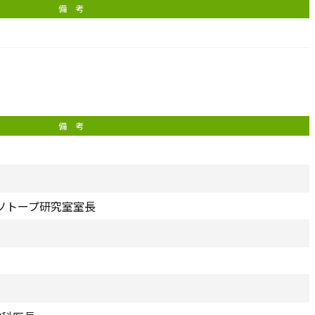
備 考
備 考
イソトープ研究室室長