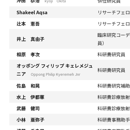
沖田 恭治
併任研究員
kyoji Okita
Shakeel Aqsa
リサーチフェロ
辻本 憲吾
リサーチフェロ
臨床研究コーデ
井上 真由子
員）
相原 孝次
科研費研究員
オッポング フィリップ キェレメジュ
科研費研究員
ニア
Oppong Philip Kyeremeh Jnr
佐島 和晃
科研費研究補助
水上 伊都華
科研費診療放射
武藤 健司
科研費診療放射
小林 亜弥子
科研費事務助手