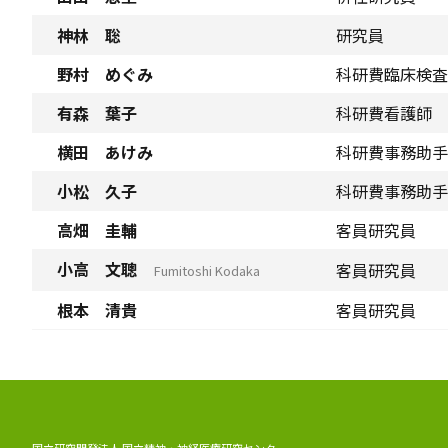
神林 聡
研究員
野村 めぐみ
科研費臨床検査
有森 葉子
科研費看護師
横田 あけみ
科研費事務助手
小松 久子
科研費事務助手
高畑 圭輔
客員研究員
小高 文聰
客員研究員
Fumitoshi Kodaka
根本 清貴
客員研究員