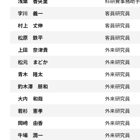
浅葉 香央里
科研費事務助手
宇川 義一
客員研究員
村上 丈伸
客員研究員
松原 鉄平
客員研究員
上田 奈津貴
外来研究員
松元 まどか
外来研究員
青木 隆太
外来研究員
釣木澤 朋和
外来研究員
大内 和哉
外来研究員
若杉 憲孝
外来研究員
岡崎 由香
外来研究員
牛場 潤一
外来研究員