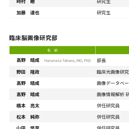
時村 瞭
研究生
加藤 達也
研究生
臨床脳画像研究部
名 前
髙野 晴成
部長
Harumasa Takano, MD, PhD
野田 隆政
臨床光画像研究
髙野 晴成
画像データベー
髙野 晴成
画像情報解析 
橋本 亮太
併任研究員
松本 純弥
併任研究員
山田 悠至
併任研究員