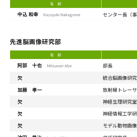
名 前
中込 和幸
センター長（事
Kazuyuki Nakagome
先進脳画像研究部
名 前
阿部 十也
部長
Mitsunari Abe
欠
統合脳画像研究
加藤 孝一
放射線トレーサ
欠
神経生理研究室
欠
神経情報工学研
欠
モデル動物画像