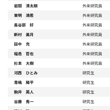
岩間 清太朗
外来研究員
東明 鴻希
外来研究員
長谷部 好
外来研究員
新村 美月
外来研究員
田中 充
外来研究員
稲邑 哲也
外来研究員
杉本 大樹
外来研究員
河西 ひとみ
研究生
青嶋 陽平
研究生
駒井 英人
研究生
谷藤 秀一
研究生