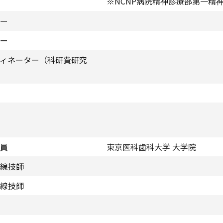
※NCNP病院精神診療部第一精
ー
ー
ィネーター（科研費研究
員
東京医科歯科大学 大学院
線技師
線技師