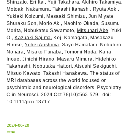
Shinzato, Eri Itai, Yuji Takahara, Akihiro Takamiya,
Motoaki Nakamura, Takashi Itahashi, Ryuta Aoki,
Yukiaki Koizumi, Masaaki Shimizu, Jun Miyata,
Shuraku Son, Morio Aki, Naohiro Okada, Susumu
Morita, Nobukatsu Sawamoto,
Mitsunari Abe
, Yuki
Oi,
Kazuaki Sajima
, Koji Kamagata, Masakazu
Hirose,
Yohei Aoshima
, Sayo Hamatani, Nobuhiro
Nohara, Misako Funaba, Tomomi Noda, Kana
Inoue, Jinichi Hirano, Masaru Mimura, Hidehiko
Takahashi, Nobutaka Hattori, Atsushi Sekiguchi,
Mitsuo Kawato, Takashi Hanakawa. The status of
MRI databases across the world focused on
psychiatric and neurological disorders. Psychiatry
Clin Neurosci. 2024 Oct;78(10):563-579. doi:
10.1111/pcn.13717.
2024-06-20