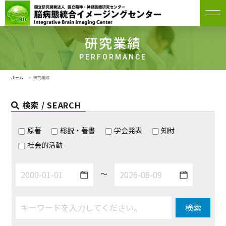
研究業績
PERFORMANCE
ホーム
研究業績
検索 / SEARCH
原著
総説・著書
学会発表
知財
社会的活動
～
検索