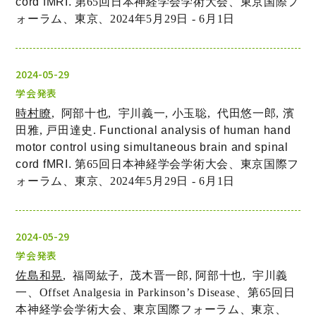
cord fMRI.
第65
回日本神経学会学術大会、東京国際フ
ォーラム、東京、2024
年5
月29
日 - 6
月1
日
2024-05-29
学会発表
時村瞭
,
阿部十也,
宇川義一,
小玉聡,
代田悠一郎,
濱
田雅,
戸田達史.
Functional analysis of human hand
motor control using simultaneous brain and spinal
cord fMRI.
第65
回日本神経学会学術大会、東京国際フ
ォーラム、東京、2024
年5
月29
日 - 6
月1
日
2024-05-29
学会発表
佐島和晃
,
福岡紘子,
茂木晋一郎
,
阿部十也
,
宇川義
一、
Offset Analgesia in Parkinson’s Disease
、
第65
回日
本神経学会学術大会、東京国際フォーラム、東京、