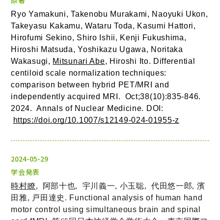
原著
Ryo Yamakuni, Takenobu Murakami, Naoyuki Ukon, 
Takeyasu Kakamu, Wataru Toda, Kasumi Hattori, 
Hirofumi Sekino, Shiro Ishii, Kenji Fukushima, 
Hiroshi Matsuda, Yoshikazu Ugawa, Noritaka 
Wakasugi, 
Mitsunari Abe
, Hiroshi Ito. Differential 
centiloid scale normalization techniques: 
comparison between hybrid PET/MRI and 
independently acquired MRI.  Oct;38(10):835-846. 
2024.  Annals of Nuclear Medicine. DOI: 
https://doi.org/10.1007/s12149-024-01955-z
2024-05-29
学会発表
時村瞭
,
阿部十也,
宇川義一,
小玉聡,
代田悠一郎,
濱
田雅,
戸田達史.
Functional analysis of human hand
motor control using simultaneous brain and spinal