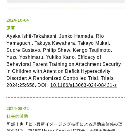
2024-10-04
原著
Ayaka Ishii-Takahashi, Junko Hamada, Rio 
Yamaguchi, Takuya Kawahara, Takayo Mukai, 
Sudre Gustavo, Philip Shaw, 
Kengo Tsujimoto
, 
Yuzu Yoshimaru, Yukiko Kano. Efficacy of 
Behavioral Parent Training on Attachment Security 
in Children with Attention Deficit Hyperactivity 
Disorder: A Randomized Controlled Trial. Trials. 
2024:25:656. DOI: 
10.1186/s13063-024-08431-z
2024-08-22
社会的活動
阿部⼗也
「ヒト最新イメージング技術による運動主体感の理
解の試み」第18回Motor Control研究会、大阪大学会館、