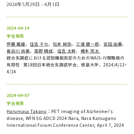
2024
年5
月29
日 - 6
月1
日
2024-04-14
学会発表
伊藤 颯姫
、
住吉 チカ
、
松本 純弥
、
三浦 健一郎
、
安田 由華
、
長谷川 尚美
、
高野 晴成
、
住吉 太幹
、
橋本 亮太
統合失調症における認知機能測定のためのWAIS-IV簡略版の
有用性 第18回日本統合失調症学会、徳島大学、2024/4/13ｰ
4/14
2024-04-07
学会発表
Harumasa Takano
：PET imaging of Alzheimer's
disease, WFN SG ADCD 2024 Nara, Nara Katsugano
International Forum Conference Center, April 7, 2024