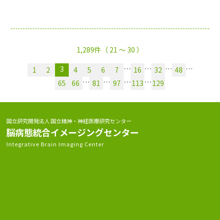
1,289件（ 21 〜 30 ）
3
…
…
…
…
1
2
4
5
6
7
16
32
48
…
…
…
…
65
66
81
97
113
129
国立研究開発法人 国立精神・神経医療研究センター
脳病態統合イメージングセンター
Integrative Brain Imaging Center